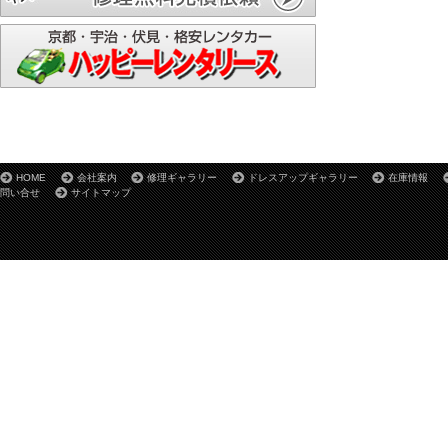
2025/2/6
スタッフ募集！！
2025/2/1
最近の車
2025/1/6
新年のご挨拶
2024/12/25
問い合わせラインの変更！
HOME
会社案内
修理ギャラリー
ドレスアップギャラリー
在庫情報
2024/12/20
問い合せ
サイトマップ
今年度の振り返りとお知らせ！
2024/7/30
(鈑金塗装）京都府宇治市 N様デリカの鈑金塗装あり
がとうございます！
2024/7/05
（全塗装）大阪府枚方市B様 BRZの全塗装ありがと
うございます！
2024/5/22
(鈑金塗装）京都府 T様 フリードの鈑金塗装あり
がとうございます！
2024/3/29
(鈑金塗装）京都府京都市 T様 ハイエースの鈑金
塗装ありがとうございます！